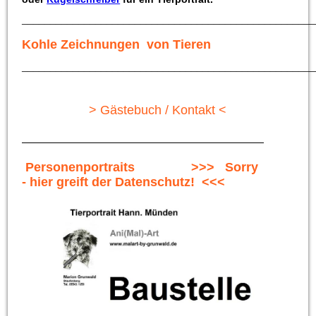
____________________________________________________
Kohle Zeichnungen von Tieren
____________________________________________________
> Gästebuch / Kontakt <
Personenportraits >>> Sorry
- hier greift der Datenschutz! <<<