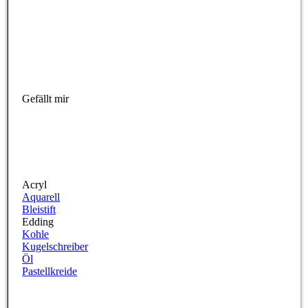
Gefällt mir
Acryl
Aquarell
Bleistift
Edding
Kohle
Kugelschreiber
Öl
Pastellkreide