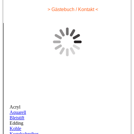
> Gästebuch / Kontakt <
Acryl
Aquarell
Bleistift
Edding
Kohle
Kugelschreiber