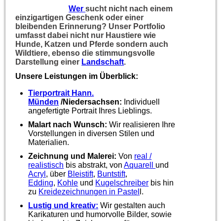
Wer
sucht nicht nach einem
einzigartigen Geschenk oder einer
bleibenden Erinnerung? Unser Portfolio
umfasst dabei nicht nur Haustiere wie
Hunde, Katzen und Pferde sondern auch
Wildtiere, ebenso die stimmungsvolle
Darstellung einer
Landschaft
.
Unsere Leistungen im Überblick:
Tierportrait Hann.
Münden
/Niedersachsen:
Individuell
angefertigte Portrait Ihres Lieblings.
Malart nach Wunsch:
Wir realisieren Ihre
Vorstellungen in diversen Stilen und
Materialien.
Zeichnung und Malerei:
Von
real /
realistisch
bis abstrakt, von
Aquarell
und
Acryl
, über
Bleistift
,
Buntstift
,
Edding
,
Kohle
und
Kugelschreiber
bis hin
zu
Kreidezeichnungen in Pastel
l.
Lustig und kreativ:
Wir gestalten auch
Karikaturen und humorvolle Bilder, sowie