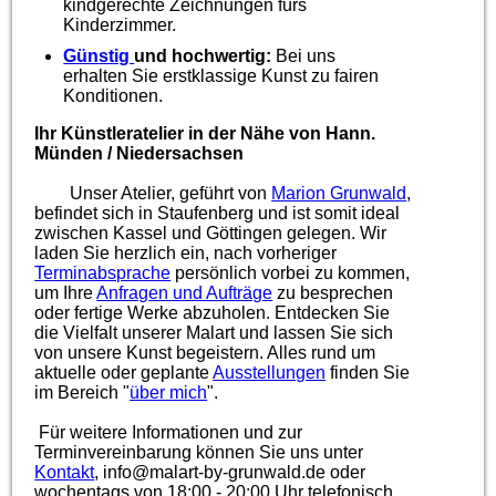
kindgerechte Zeichnungen fürs
Kinderzimmer.
Günstig
und hochwertig:
Bei uns
erhalten Sie erstklassige Kunst zu fairen
Konditionen.
Ihr Künstleratelier in der Nähe von Hann.
Münden / Niedersachsen
Unser Atelier, geführt von
Marion Grunwald
,
befindet sich in Staufenberg und ist somit ideal
zwischen Kassel und Göttingen gelegen. Wir
laden Sie herzlich ein, nach vorheriger
Terminabsprache
persönlich vorbei zu kommen,
um Ihre
Anfragen und Aufträge
zu besprechen
oder fertige Werke abzuholen.
Entdecken Sie
die Vielfalt unserer Malart und lassen Sie sich
von unsere Kunst begeistern. Alles rund um
aktuelle oder geplante
Ausstellungen
finden Sie
im Bereich "
über mich
".
Für weitere Informationen und zur
Terminvereinbarung können Sie uns unter
Kontakt
, info@malart-by-grunwald.de oder
wochentags von 18:00 - 20:00 Uhr telefonisch