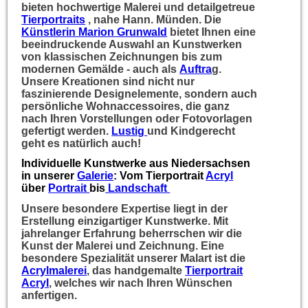
bieten hochwertige Malerei und detailgetreue
Tierportraits
, nahe Hann. Münden. Die
Künstlerin Marion Grunwald
bietet Ihnen eine
beeindruckende Auswahl an Kunstwerken
von
klassischen Zeichnungen
bis zum
modernen Gemälde - auch als
Auftra
g.
Unsere Kreationen sind nicht nur
faszinierende Designelemente, sondern auch
persönliche Wohnaccessoires, die ganz
nach Ihren Vorstellungen oder Fotovorlagen
gefertigt werden.
Lustig
und Kindgerecht
geht es natürlich auch!
Individuelle Kunstwerke aus Niedersachsen
in unserer
Galerie
: Vom Tierportrait
Acryl
über
Portrait
bis
Landschaft
Unsere besondere Expertise liegt in der
Erstellung einzigartiger Kunstwerke. Mit
jahrelanger Erfahrung beherrschen wir die
Kunst der Malerei und Zeichnung. Eine
besondere Spezialität unserer Malart ist die
Acrylmalerei
, das handgemalte
Tierportrait
Acryl
, welches wir nach Ihren Wünschen
anfertigen.